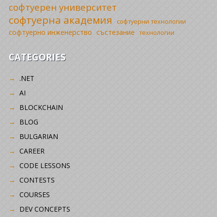
софтуерен университет
софтуерна академия
софтуерни технологии
софтуерно инженерство
състезание
технологии
CATEGORIES
.NET
AI
BLOCKCHAIN
BLOG
BULGARIAN
CAREER
CODE LESSONS
CONTESTS
COURSES
DEV CONCEPTS