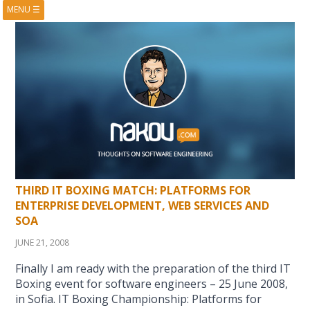
MENU
☰
HOME
ABOUT
BOOKS
COURSES
VIDEOS
PRESENTATIONS
RESEARCH
PUBLICATIONS
CONTACTS
RSS FEED
THIRD IT BOXING MATCH: PLATFORMS FOR
ENTERPRISE DEVELOPMENT, WEB SERVICES AND
SOA
JUNE 21, 2008
Finally I am ready with the preparation of the third IT
Boxing event for software engineers – 25 June 2008,
in Sofia. IT Boxing Championship: Platforms for