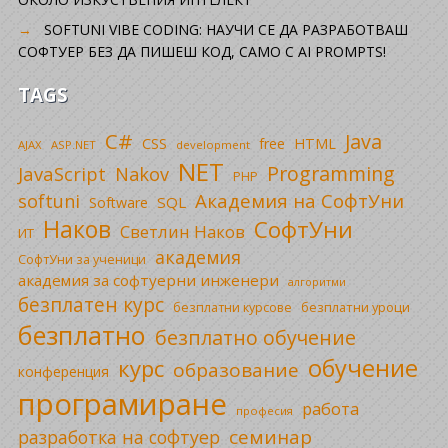
SOFTUNI VIBE CODING: НАУЧИ СЕ ДА РАЗРАБОТВАШ
СОФТУЕР БЕЗ ДА ПИШЕШ КОД, САМО С AI PROMPTS!
TAGS
C#
Java
CSS
free
HTML
AJAX
ASP.NET
development
NET
Programming
JavaScript
Nakov
PHP
Академия на СофтУни
softuni
SQL
Software
Наков
СофтУни
Светлин Наков
ИТ
академия
СофтУни за ученици
академия за софтуерни инженери
алгоритми
безплатен курс
безплатни уроци
безплатни курсове
безплатно
безплатно обучение
обучение
курс
образование
конференция
програмиране
работа
професия
семинар
разработка на софтуер