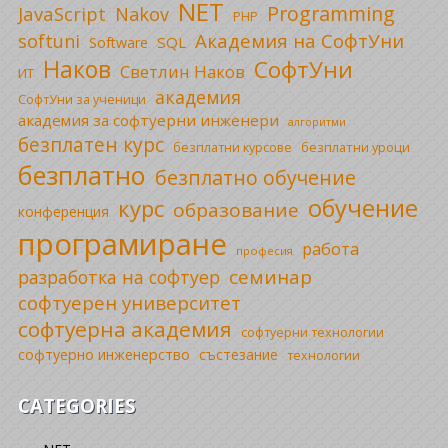
NET
Programming
JavaScript
Nakov
PHP
Академия на СофтУни
softuni
SQL
Software
Наков
СофтУни
Светлин Наков
ИТ
академия
СофтУни за ученици
академия за софтуерни инженери
алгоритми
безплатен курс
безплатни уроци
безплатни курсове
безплатно
безплатно обучение
обучение
курс
образование
конференция
програмиране
работа
професия
семинар
разработка на софтуер
софтуерен университет
софтуерна академия
софтуерни технологии
софтуерно инженерство
състезание
технологии
CATEGORIES