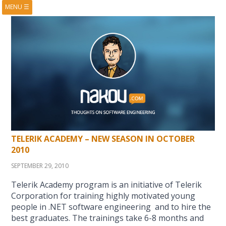
MENU
☰
HOME
ABOUT
BOOKS
COURSES
VIDEOS
PRESENTATIONS
RESEARCH
PUBLICATIONS
CONTACTS
RSS FEED
TELERIK ACADEMY – NEW SEASON IN OCTOBER
2010
SEPTEMBER 29, 2010
Telerik Academy program is an initiative of Telerik
Corporation for training highly motivated young
people in .NET software engineering and to hire the
best graduates. The trainings take 6-8 months and