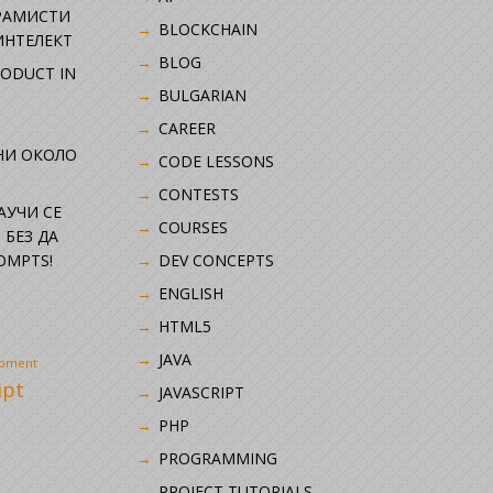
РАМИСТИ
BLOCKCHAIN
ИНТЕЛЕКТ
BLOG
RODUCT IN
BULGARIAN
CAREER
НИ ОКОЛО
CODE LESSONS
CONTESTS
НАУЧИ СЕ
COURSES
 БЕЗ ДА
OMPTS!
DEV CONCEPTS
ENGLISH
HTML5
JAVA
opment
ipt
JAVASCRIPT
PHP
i
PROGRAMMING
PROJECT TUTORIALS