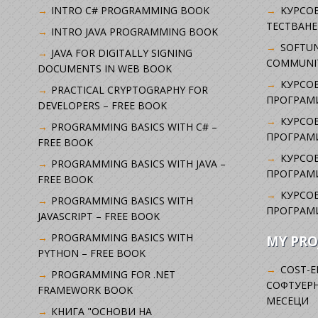
INTRO C# PROGRAMMING BOOK
KУРСО
ТЕСТВАНЕ
INTRO JAVA PROGRAMMING BOOK
SOFTUN
JAVA FOR DIGITALLY SIGNING
COMMUNI
DOCUMENTS IN WEB BOOK
КУРСОВ
PRACTICAL CRYPTOGRAPHY FOR
ПРОГРАМИ
DEVELOPERS – FREE BOOK
КУРСОВ
PROGRAMMING BASICS WITH C# –
ПРОГРАМ
FREE BOOK
КУРСОВ
PROGRAMMING BASICS WITH JAVA –
ПРОГРАМ
FREE BOOK
КУРСОВ
PROGRAMMING BASICS WITH
ПРОГРАМ
JAVASCRIPT – FREE BOOK
PROGRAMMING BASICS WITH
MY PRO
PYTHON – FREE BOOK
COST-E
PROGRAMMING FOR .NET
СОФТУЕРН
FRAMEWORK BOOK
МЕСЕЦИ
КНИГА "ОСНОВИ НА