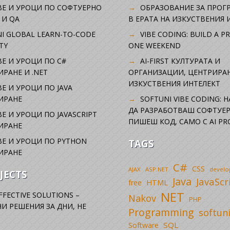
ВЕ И УРОЦИ ПО СОФТУЕРНО
ОБРАЗОВАНИЕ ЗА ПРОГ
 И QA
В ЕРАТА НА ИЗКУСТВЕНИЯ 
I GLOBAL LEARN-TO-CODE
VIBE CODING: BUILD A P
TY
ONE WEEKEND
Е И УРОЦИ ПО C#
AI-FIRST КУЛТУРАТА И
РАНЕ И .NET
ОРГАНИЗАЦИИ, ЦЕНТРИРА
ИЗКУСТВЕНИЯ ИНТЕЛЕКТ
Е И УРОЦИ ПО JAVA
ИРАНЕ
SOFTUNI VIBE CODING: 
ДА РАЗРАБОТВАШ СОФТУЕР
Е И УРОЦИ ПО JAVASCRIPT
ПИШЕШ КОД, САМО С AI PR
ИРАНЕ
Е И УРОЦИ ПО PYTHON
TAGS
ИРАНЕ
C#
CSS
AJAX
ASP.NET
devel
JECTS
Java
JavaScr
free
HTML
NET
FFECTIVE SOLUTIONS –
Nakov
PHP
И РЕШЕНИЯ ЗА ДНИ, НЕ
Programming
softun
SQL
Software