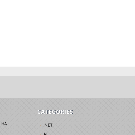
CATEGORIES
 НА
.NET
AI