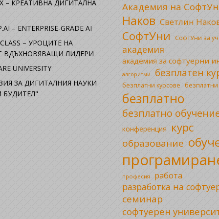
X – КРЕАТИВНА ДИГИТАЛНА
Академия на СофтУн
Наков
Светлин Нако
.AI – ENTERPRISE-GRADE AI
СофтУни
СофтУни за у
CLASS – УРОЦИТЕ НА
академия
ОТ ВДЪХНОВЯВАЩИ ЛИДЕРИ
академия за софтуерни 
RE UNIVERSITY
безплатен ку
алгоритми
ЗИЯ ЗА ДИГИТАЛНИЯ НАУКИ
безплатни
безплатни курсове
 БУДИТЕЛ"
безплатно
безплатно обучени
курс
конференция
обуч
образование
програмиран
работа
професия
разработка на софтуе
семинар
софтуерен универси