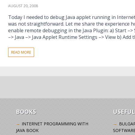
AUGUST 20, 2008
Today I needed to debug Java applet running in Internet 
was not straightforward. Let me share the experience how
enable remote debugging in the Java Plugin: a) Start –> 
–> Java –> Java Applet Runtime Settings –> View b) Add t
READ MORE
BOOKS
USEFUL
INTERNET PROGRAMMING WITH
BULGAR
JAVA BOOK
SOFTWARE