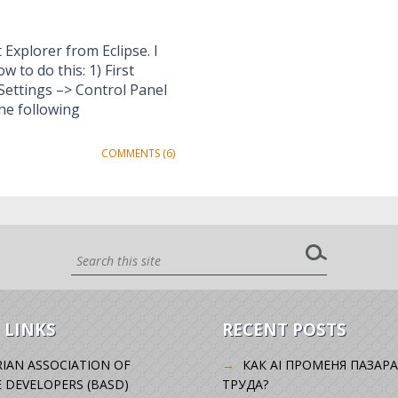
Explorer from Eclipse. I
 to do this: 1) First
Settings –> Control Panel
he following
COMMENTS (6)
 LINKS
RECENT POSTS
IAN ASSOCIATION OF
КАК AI ПРОМЕНЯ ПАЗАРА
 DEVELOPERS (BASD)
ТРУДА?