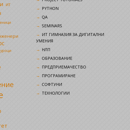
и
ИТ
PYTHON
в
QA
ченици
SEMINARS
ИТ ГИМНАЗИЯ ЗА ДИГИТАЛНИ
инженери
УМЕНИЯ
рс
НЛП
 уроци
ОБРАЗОВАНИЕ
е
ПРЕДПРИЕМАЧЕСТВО
ПРОГРАМИРАНЕ
ение
СОФТУНИ
е
ТЕХНОЛОГИИ
р
тет