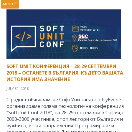
MENU
☰
HOME
ABOUT
BOOKS
COURSES
VIDEOS
PRESENTATIONS
RESEARCH
PUBLICATIONS
CONTACTS
RSS FEED
SOFT UNIT КОНФЕРЕНЦИЯ – 28-29 СЕПТЕМВРИ
2018 – ОСТАНЕТЕ В БЪЛГАРИЯ, КЪДЕТО ВАШАТА
ИСТОРИЯ ИМА ЗНАЧЕНИЕ
JULY 31, 2018
С радост обявявам, че СофтУни заедно с FlyEvents
организираме голяма технологична конференция
“SoftUnit Conf 2018“, на 28-29 септември в София, с
2000-3000 участника, с топ лектори от България и
чужбина, в три направления: Програмиране и