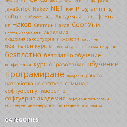
CSS
free
HTML
AJAX
ASP.NET
development
NET
Programming
JavaScript
Nakov
PHP
Академия на СофтУни
softuni
SQL
Software
Наков
СофтУни
Светлин Наков
ИТ
академия
СофтУни за ученици
академия за софтуерни инженери
алгоритми
безплатен курс
безплатни уроци
безплатни курсове
безплатно
безплатно обучение
обучение
курс
образование
конференция
програмиране
работа
професия
семинар
разработка на софтуер
софтуерен университет
софтуерна академия
софтуерни технологии
софтуерно инженерство
състезание
технологии
CATEGORIES