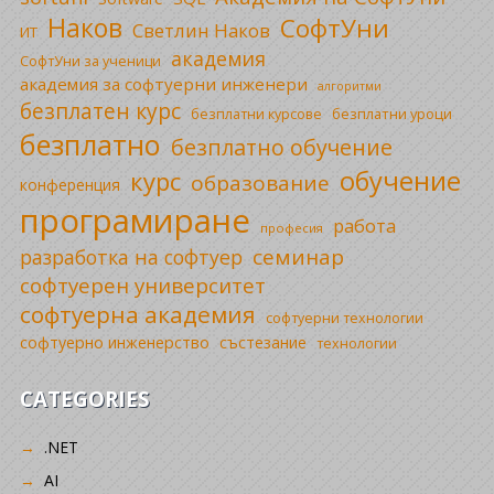
Наков
СофтУни
Светлин Наков
ИТ
академия
СофтУни за ученици
академия за софтуерни инженери
алгоритми
безплатен курс
безплатни уроци
безплатни курсове
безплатно
безплатно обучение
обучение
курс
образование
конференция
програмиране
работа
професия
семинар
разработка на софтуер
софтуерен университет
софтуерна академия
софтуерни технологии
софтуерно инженерство
състезание
технологии
CATEGORIES
.NET
AI