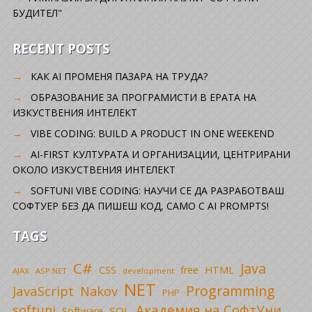
БУДИТЕЛ"
RECENT POSTS
КАК AI ПРОМЕНЯ ПАЗАРА НА ТРУДА?
ОБРАЗОВАНИЕ ЗА ПРОГРАМИСТИ В ЕРАТА НА
ИЗКУСТВЕНИЯ ИНТЕЛЕКТ
VIBE CODING: BUILD A PRODUCT IN ONE WEEKEND
AI-FIRST КУЛТУРАТА И ОРГАНИЗАЦИИ, ЦЕНТРИРАНИ
ОКОЛО ИЗКУСТВЕНИЯ ИНТЕЛЕКТ
SOFTUNI VIBE CODING: НАУЧИ СЕ ДА РАЗРАБОТВАШ
СОФТУЕР БЕЗ ДА ПИШЕШ КОД, САМО С AI PROMPTS!
TAGS
C#
Java
CSS
free
HTML
AJAX
ASP.NET
development
NET
Programming
JavaScript
Nakov
PHP
Академия на СофтУни
softuni
SQL
Software