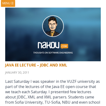
MENU
☰
HOME
ABOUT
BOOKS
COURSES
VIDEOS
PRESENTATIONS
RESEARCH
PUBLICATIONS
CONTACTS
RSS FEED
JAVA EE LECTURE – JDBC AND XML
JANUARY 30, 2011
Last Saturday I was speaker in the VUZF university as
part of the lectures of the Java EE open course that
we teach each Saturday. I presented few lectures
about JDBC, XML and XML parsers. Students came
from Sofia University, TU-Sofia, NBU and even school