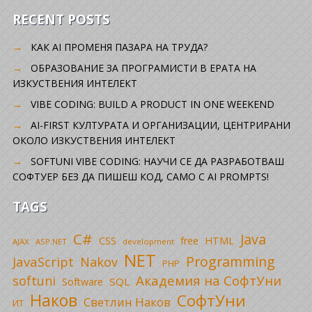
RECENT POSTS
КАК AI ПРОМЕНЯ ПАЗАРА НА ТРУДА?
ОБРАЗОВАНИЕ ЗА ПРОГРАМИСТИ В ЕРАТА НА
ИЗКУСТВЕНИЯ ИНТЕЛЕКТ
VIBE CODING: BUILD A PRODUCT IN ONE WEEKEND
AI-FIRST КУЛТУРАТА И ОРГАНИЗАЦИИ, ЦЕНТРИРАНИ
ОКОЛО ИЗКУСТВЕНИЯ ИНТЕЛЕКТ
SOFTUNI VIBE CODING: НАУЧИ СЕ ДА РАЗРАБОТВАШ
СОФТУЕР БЕЗ ДА ПИШЕШ КОД, САМО С AI PROMPTS!
TAGS
C#
Java
CSS
free
HTML
AJAX
ASP.NET
development
NET
Programming
JavaScript
Nakov
PHP
Академия на СофтУни
softuni
SQL
Software
Наков
СофтУни
Светлин Наков
ИТ