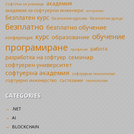
академия
СофтУни за ученици
академия за софтуерни инженери
алгоритми
безплатен курс
безплатни уроци
безплатни курсове
безплатно
безплатно обучение
обучение
курс
образование
конференция
програмиране
работа
професия
семинар
разработка на софтуер
софтуерен университет
софтуерна академия
софтуерни технологии
софтуерно инженерство
състезание
технологии
CATEGORIES
.NET
AI
BLOCKCHAIN