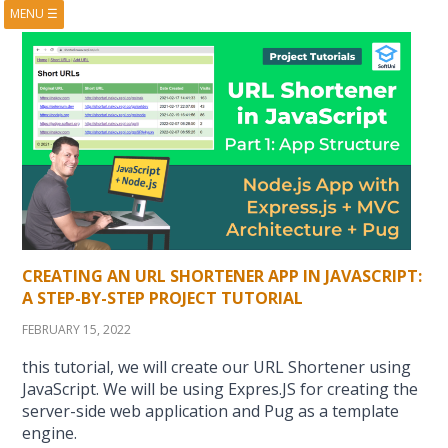
MENU
☰
HOME
ABOUT
BOOKS
COURSES
VIDEOS
PRESENTATIONS
RESEARCH
PUBLICATIONS
CONTACTS
RSS FEED
CREATING AN URL SHORTENER APP IN JAVASCRIPT:
A STEP-BY-STEP PROJECT TUTORIAL
FEBRUARY 15, 2022
this tutorial, we will create our URL Shortener using
JavaScript. We will be using Expres.JS for creating the
server-side web application and Pug as a template
engine.