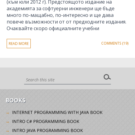
(към юли 2012 г). Предстоящото издание на
академията за софтуерни инженери ще бъде
много по-мащабно, по-интересно и ще дава
повече възможности от от предходните издания.
Очаквайте скоро официалните учебни
COMMENTS (19)
READ MORE
BOOKS
INTERNET PROGRAMMING WITH JAVA BOOK
INTRO C# PROGRAMMING BOOK
INTRO JAVA PROGRAMMING BOOK