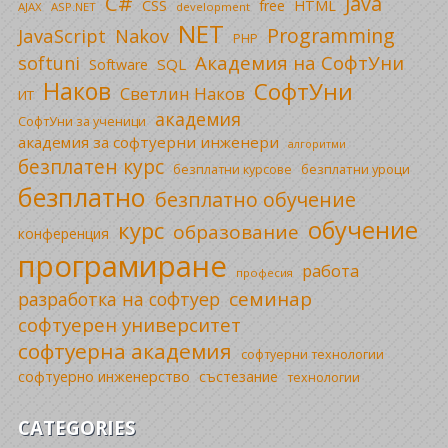
C#
Java
CSS
free
HTML
AJAX
ASP.NET
development
NET
Programming
JavaScript
Nakov
PHP
Академия на СофтУни
softuni
SQL
Software
Наков
СофтУни
Светлин Наков
ИТ
академия
СофтУни за ученици
академия за софтуерни инженери
алгоритми
безплатен курс
безплатни уроци
безплатни курсове
безплатно
безплатно обучение
обучение
курс
образование
конференция
програмиране
работа
професия
семинар
разработка на софтуер
софтуерен университет
софтуерна академия
софтуерни технологии
софтуерно инженерство
състезание
технологии
CATEGORIES