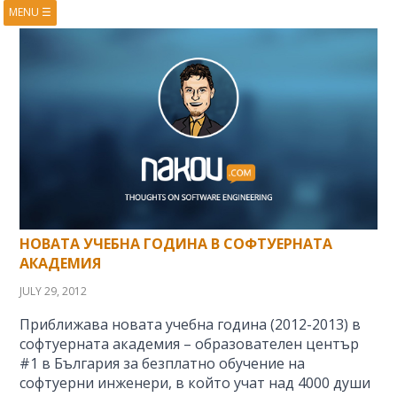
MENU
☰
HOME
ABOUT
BOOKS
COURSES
VIDEOS
PRESENTATIONS
RESEARCH
PUBLICATIONS
CONTACTS
RSS FEED
НОВАТА УЧЕБНА ГОДИНА В СОФТУЕРНАТА
АКАДЕМИЯ
JULY 29, 2012
Приближава новата учебна година (2012-2013) в
софтуерната академия – образователен център
#1 в България за безплатно обучение на
софтуерни инженери, в който учат над 4000 души