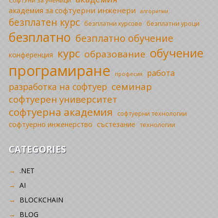
СофтУни за ученици
академия за софтуерни инженери
алгоритми
безплатен курс
безплатни уроци
безплатни курсове
безплатно
безплатно обучение
обучение
курс
образование
конференция
програмиране
работа
професия
семинар
разработка на софтуер
софтуерен университет
софтуерна академия
софтуерни технологии
софтуерно инженерство
състезание
технологии
CATEGORIES
.NET
AI
BLOCKCHAIN
BLOG