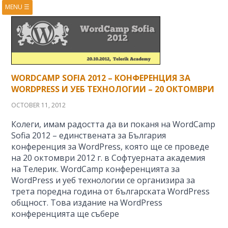
MENU
☰
HOME
ABOUT
BOOKS
COURSES
VIDEOS
PRESENTATIONS
RESEARCH
PUBLICATIONS
WORDCAMP SOFIA 2012 – КОНФЕРЕНЦИЯ ЗА
CONTACTS
RSS FEED
WORDPRESS И УЕБ ТЕХНОЛОГИИ – 20 ОКТОМВРИ
OCTOBER 11, 2012
Колеги, имам радостта да ви поканя на WordCamp
Sofia 2012 – единствената за България
конференция за WordPress, която ще се проведе
на 20 октомври 2012 г. в Софтуерната академия
на Телерик. WordCamp конференцията за
WordPress и уеб технологии се организира за
трета поредна година от българската WordPress
общност. Това издание на WordPress
конференцията ще събере