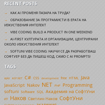
RECENT POSTS
КАК AI ПРОМЕНЯ ПАЗАРА НА ТРУДА?
ОБРАЗОВАНИЕ ЗА ПРОГРАМИСТИ В ЕРАТА НА
ИЗКУСТВЕНИЯ ИНТЕЛЕКТ
VIBE CODING: BUILD A PRODUCT IN ONE WEEKEND
AI-FIRST КУЛТУРАТА И ОРГАНИЗАЦИИ, ЦЕНТРИРАНИ
ОКОЛО ИЗКУСТВЕНИЯ ИНТЕЛЕКТ
SOFTUNI VIBE CODING: НАУЧИ СЕ ДА РАЗРАБОТВАШ
СОФТУЕР БЕЗ ДА ПИШЕШ КОД, САМО С AI PROMPTS!
TAGS
C#
Java
CSS
free
HTML
AJAX
ASP.NET
development
NET
Programming
JavaScript
Nakov
PHP
Академия на СофтУни
softuni
SQL
Software
Наков
СофтУни
Светлин Наков
ИТ
академия