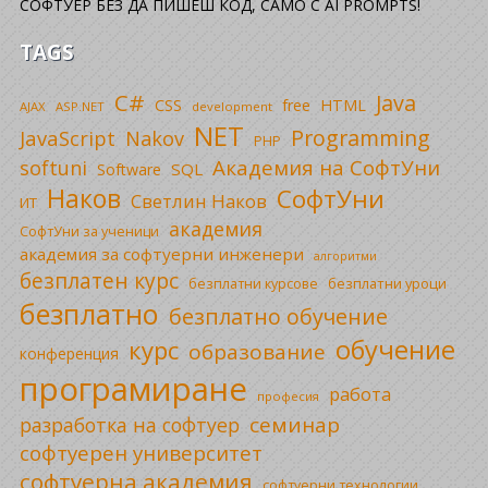
СОФТУЕР БЕЗ ДА ПИШЕШ КОД, САМО С AI PROMPTS!
TAGS
C#
Java
CSS
free
HTML
AJAX
ASP.NET
development
NET
Programming
JavaScript
Nakov
PHP
Академия на СофтУни
softuni
SQL
Software
Наков
СофтУни
Светлин Наков
ИТ
академия
СофтУни за ученици
академия за софтуерни инженери
алгоритми
безплатен курс
безплатни уроци
безплатни курсове
безплатно
безплатно обучение
обучение
курс
образование
конференция
програмиране
работа
професия
семинар
разработка на софтуер
софтуерен университет
софтуерна академия
софтуерни технологии