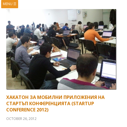
MENU
☰
HOME
ABOUT
BOOKS
COURSES
VIDEOS
PRESENTATIONS
RESEARCH
PUBLICATIONS
CONTACTS
RSS FEED
ХАКАТОН ЗА МОБИЛНИ ПРИЛОЖЕНИЯ НА
СТАРТЪП КОНФЕРЕНЦИЯТА (STARTUP
CONFERENCE 2012)
OCTOBER 26, 2012