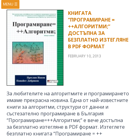
MENU
☰
HOME
ABOUT
КНИГАТА
“ПРОГРАМИРАНЕ =
BOOKS
COURSES
++АЛГОРИТМИ;”
VIDEOS
PRESENTATIONS
ДОСТЪПНА ЗА
БЕЗПЛАТНО ИЗТЕГЛЯНЕ
RESEARCH
PUBLICATIONS
В PDF ФОРМАТ
CONTACTS
RSS FEED
FEBRUARY 10, 2013
За любителите на алгоритмите и програмирането
имаме прекрасна новина. Една от най-известните
книги за алгоритми, структури от данни и
състезателно програмиране в България
“Програмиране=++Алгоритми;” е вече достъпна
за безплатно изтегляне в PDF формат. Изтеглете
безплатно книгата “Програмиране = ++