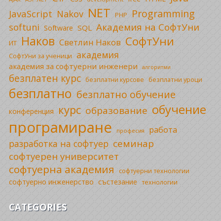
NET
Programming
JavaScript
Nakov
PHP
Академия на СофтУни
softuni
SQL
Software
Наков
СофтУни
Светлин Наков
ИТ
академия
СофтУни за ученици
академия за софтуерни инженери
алгоритми
безплатен курс
безплатни уроци
безплатни курсове
безплатно
безплатно обучение
обучение
курс
образование
конференция
програмиране
работа
професия
семинар
разработка на софтуер
софтуерен университет
софтуерна академия
софтуерни технологии
софтуерно инженерство
състезание
технологии
CATEGORIES