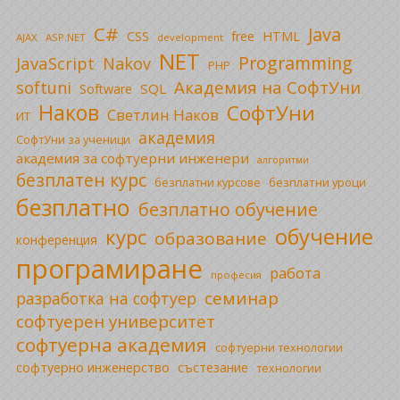
C#
Java
CSS
free
HTML
AJAX
ASP.NET
development
NET
Programming
JavaScript
Nakov
PHP
Академия на СофтУни
softuni
SQL
Software
Наков
СофтУни
Светлин Наков
ИТ
академия
СофтУни за ученици
академия за софтуерни инженери
алгоритми
безплатен курс
безплатни уроци
безплатни курсове
безплатно
безплатно обучение
обучение
курс
образование
конференция
програмиране
работа
професия
семинар
разработка на софтуер
софтуерен университет
софтуерна академия
софтуерни технологии
софтуерно инженерство
състезание
технологии