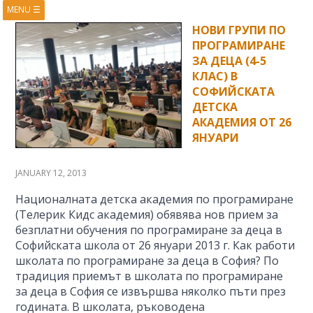
MENU
☰
HOME
ABOUT
НОВИ ГРУПИ ПО
ПРОГРАМИРАНЕ
BOOKS
COURSES
ЗА ДЕЦА (4-5
VIDEOS
PRESENTATIONS
КЛАС) В
СОФИЙСКАТА
RESEARCH
PUBLICATIONS
ДЕТСКА
CONTACTS
RSS FEED
АКАДЕМИЯ ОТ 26
ЯНУАРИ
JANUARY 12, 2013
Националната детска академия по програмиране
(Телерик Кидс академия) обявява нов прием за
безплатни обучения по програмиране за деца в
Софийската школа от 26 януари 2013 г. Как работи
школата по програмиране за деца в София? По
традиция приемът в школата по програмиране
за деца в София се извършва няколко пъти през
годината. В школата, ръководена