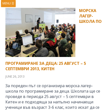
MENU
☰
HOME
ABOUT
МОРСКА
ЛАГЕР-
BOOKS
COURSES
ШКОЛА ПО
VIDEOS
PRESENTATIONS
RESEARCH
PUBLICATIONS
CONTACTS
RSS FEED
ПРОГРАМИРАНЕ ЗА ДЕЦА: 25 АВГУСТ – 5
СЕПТЕМВРИ 2013, КИТЕН
JUNE 26, 2013
За пореден път се организира морска лагер-
школа по програмиране за деца. Школата ще се
проведе в периода 25 август – 5 септември в
Китен и е подходяща за напълно начинаещи
ученици във възраст 3-6 клас, които искат да се