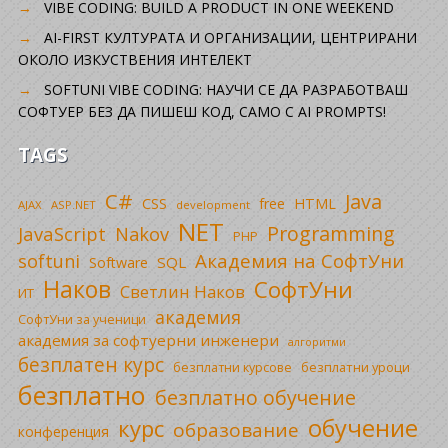
VIBE CODING: BUILD A PRODUCT IN ONE WEEKEND
AI-FIRST КУЛТУРАТА И ОРГАНИЗАЦИИ, ЦЕНТРИРАНИ
ОКОЛО ИЗКУСТВЕНИЯ ИНТЕЛЕКТ
SOFTUNI VIBE CODING: НАУЧИ СЕ ДА РАЗРАБОТВАШ
СОФТУЕР БЕЗ ДА ПИШЕШ КОД, САМО С AI PROMPTS!
TAGS
C#
Java
CSS
free
HTML
AJAX
ASP.NET
development
NET
Programming
JavaScript
Nakov
PHP
Академия на СофтУни
softuni
SQL
Software
Наков
СофтУни
Светлин Наков
ИТ
академия
СофтУни за ученици
академия за софтуерни инженери
алгоритми
безплатен курс
безплатни уроци
безплатни курсове
безплатно
безплатно обучение
обучение
курс
образование
конференция