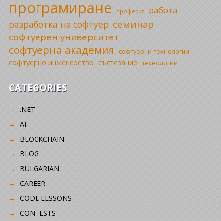
програмиране
работа
професия
семинар
разработка на софтуер
софтуерен университет
софтуерна академия
софтуерни технологии
софтуерно инженерство
състезание
технологии
CATEGORIES
.NET
AI
BLOCKCHAIN
BLOG
BULGARIAN
CAREER
CODE LESSONS
CONTESTS