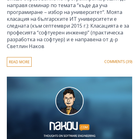
направя семинар по темата “къде да уча
програмиране – избор на университет“. Моята
класация на българските ИТ университети е
следната (към септември 2015 г.): Класацията е за
професията “софтуерен инженер” (практическа
разработка на софтуер) и е направена от д-р
Светлин Наков
COMMENTS (39)
READ MORE