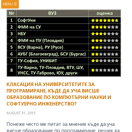
MENU
☰
HOME
ABOUT
BOOKS
COURSES
VIDEOS
PRESENTATIONS
RESEARCH
PUBLICATIONS
CONTACTS
RSS FEED
КЛАСАЦИЯ НА УНИВЕРСИТЕТИТЕ ЗА
ПРОГРАМИРАНЕ. КЪДЕ ДА УЧА ВИСШЕ
ОБРАЗОВАНИЕ ПО КОМПЮТЪРНИ НАУКИ И
СОФТУЕРНО ИНЖЕНЕРСТВО?
AUGUST 31, 2015
Понеже често ме питат за мнение къде да уча
висше образование по програмиране, реших да