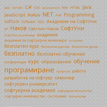
C#
Java
CSS
free
HTML
AJAX
ASP.NET
development
NET
Programming
JavaScript
Nakov
PHP
Академия на СофтУни
softuni
SQL
Software
Наков
СофтУни
Светлин Наков
ИТ
академия
СофтУни за ученици
академия за софтуерни инженери
алгоритми
безплатен курс
безплатни уроци
безплатни курсове
безплатно
безплатно обучение
обучение
курс
образование
конференция
програмиране
работа
професия
семинар
разработка на софтуер
софтуерен университет
софтуерна академия
софтуерни технологии
софтуерно инженерство
състезание
технологии