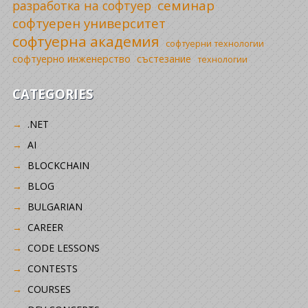
семинар
разработка на софтуер
софтуерен университет
софтуерна академия
софтуерни технологии
софтуерно инженерство
състезание
технологии
CATEGORIES
.NET
AI
BLOCKCHAIN
BLOG
BULGARIAN
CAREER
CODE LESSONS
CONTESTS
COURSES