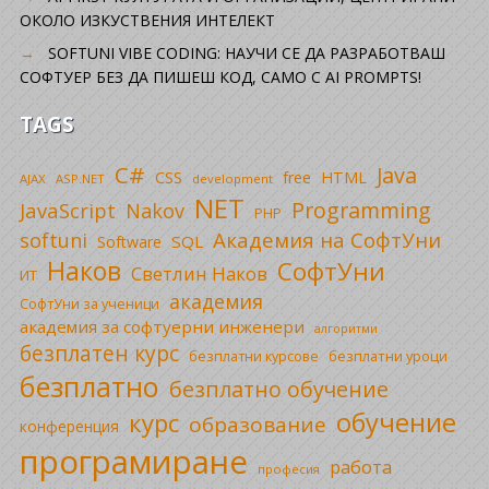
ОКОЛО ИЗКУСТВЕНИЯ ИНТЕЛЕКТ
SOFTUNI VIBE CODING: НАУЧИ СЕ ДА РАЗРАБОТВАШ
СОФТУЕР БЕЗ ДА ПИШЕШ КОД, САМО С AI PROMPTS!
TAGS
C#
Java
CSS
free
HTML
AJAX
ASP.NET
development
NET
Programming
JavaScript
Nakov
PHP
Академия на СофтУни
softuni
SQL
Software
Наков
СофтУни
Светлин Наков
ИТ
академия
СофтУни за ученици
академия за софтуерни инженери
алгоритми
безплатен курс
безплатни уроци
безплатни курсове
безплатно
безплатно обучение
обучение
курс
образование
конференция
програмиране
работа
професия