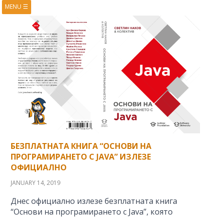
MENU
☰
HOME
ABOUT
BOOKS
COURSES
VIDEOS
PRESENTATIONS
RESEARCH
PUBLICATIONS
CONTACTS
RSS FEED
БЕЗПЛАТНАТА КНИГА “ОСНОВИ НА
ПРОГРАМИРАНЕТО С JAVA” ИЗЛЕЗЕ
ОФИЦИАЛНО
JANUARY 14, 2019
Днес официално излезе безплатната книга
“Основи на програмирането с Java”, която