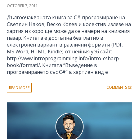
OCTOBER 7, 2011
Дългоочакваната книга за C# програмиране на
Светлин Наков, Веско Колев и колектив излезе на
хартия и скоро ще може да се намери на книжния
пазар. Книгата е достъпна безплатно в
електронен вариант в различни формати (PDF,
MS Word, HTML, Kindle) от нейния уеб сайт:
http://www.introprogramming.info/intro-csharp-
book/formati/. Книгата “Въведение в
програмирането със C#” в хартиен вид е
COMMENTS (3)
READ MORE