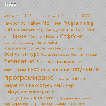
TAGS
C#
Java
CSS
free
HTML
AJAX
ASP.NET
development
NET
Programming
JavaScript
Nakov
PHP
Академия на СофтУни
softuni
SQL
Software
Наков
СофтУни
Светлин Наков
ИТ
академия
СофтУни за ученици
академия за софтуерни инженери
алгоритми
безплатен курс
безплатни уроци
безплатни курсове
безплатно
безплатно обучение
обучение
курс
образование
конференция
програмиране
работа
професия
семинар
разработка на софтуер
софтуерен университет
софтуерна академия
софтуерни технологии
софтуерно инженерство
състезание
технологии