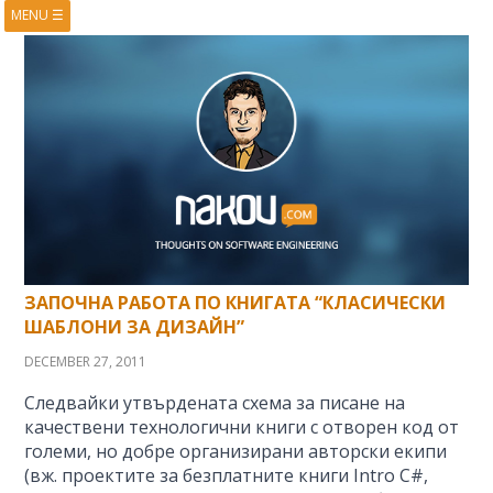
MENU
☰
HOME
ABOUT
BOOKS
COURSES
VIDEOS
PRESENTATIONS
RESEARCH
PUBLICATIONS
CONTACTS
RSS FEED
ЗАПОЧНА РАБОТА ПО КНИГАТА “КЛАСИЧЕСКИ
ШАБЛОНИ ЗА ДИЗАЙН”
DECEMBER 27, 2011
Следвайки утвърдената схема за писане на
качествени технологични книги с отворен код от
големи, но добре организирани авторски екипи
(вж. проектите за безплатните книги Intro C#,