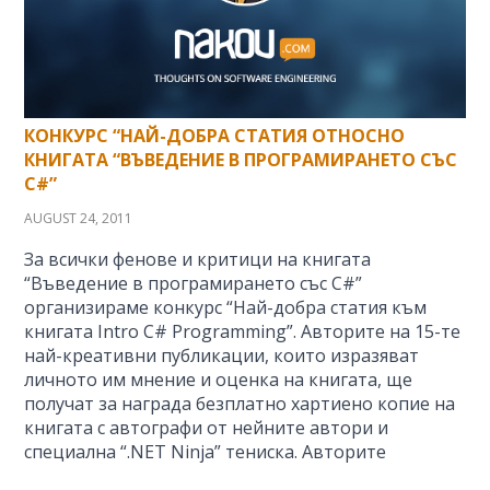
КОНКУРС “НАЙ-ДОБРА СТАТИЯ ОТНОСНО
КНИГАТА “ВЪВЕДЕНИЕ В ПРОГРАМИРАНЕТО СЪС
C#”
AUGUST 24, 2011
За всички фенове и критици на книгата
“Въведение в програмирането със C#”
организираме конкурс “Най-добра статия към
книгата Intro C# Programming”. Авторите на 15-те
най-креативни публикации, които изразяват
личното им мнение и оценка на книгата, ще
получат за награда безплатно хартиено копие на
книгата с автографи от нейните автори и
специална “.NET Ninja” тениска. Авторите