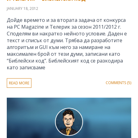
JANUARY 18, 2012
Дойде времето и за втората задача от конкурса
на PC Magazine и Телерик за сезон 2011/2012 г.
Споделям ви накратко нейното условие. Даден е
текст и списък от думи. Трябва да разработите
алгоритъм и GUI към него за намиране на
максимален брой от тези думи, записани като
“Библейски код”. Библейският код се разкодира
като записваме
COMMENTS (5)
READ MORE