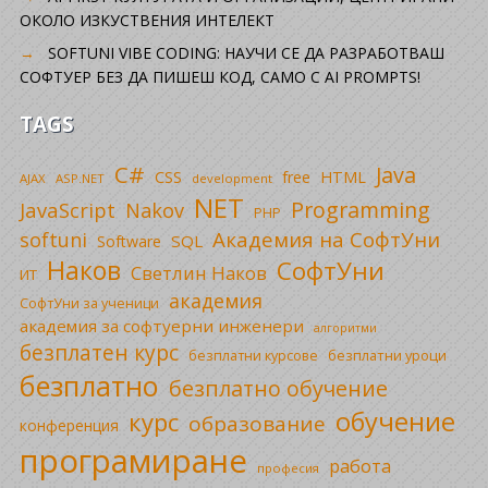
ОКОЛО ИЗКУСТВЕНИЯ ИНТЕЛЕКТ
SOFTUNI VIBE CODING: НАУЧИ СЕ ДА РАЗРАБОТВАШ
СОФТУЕР БЕЗ ДА ПИШЕШ КОД, САМО С AI PROMPTS!
TAGS
C#
Java
CSS
free
HTML
AJAX
ASP.NET
development
NET
Programming
JavaScript
Nakov
PHP
Академия на СофтУни
softuni
SQL
Software
Наков
СофтУни
Светлин Наков
ИТ
академия
СофтУни за ученици
академия за софтуерни инженери
алгоритми
безплатен курс
безплатни уроци
безплатни курсове
безплатно
безплатно обучение
обучение
курс
образование
конференция
програмиране
работа
професия