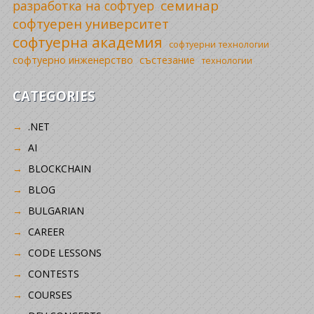
семинар
разработка на софтуер
софтуерен университет
софтуерна академия
софтуерни технологии
софтуерно инженерство
състезание
технологии
CATEGORIES
.NET
AI
BLOCKCHAIN
BLOG
BULGARIAN
CAREER
CODE LESSONS
CONTESTS
COURSES