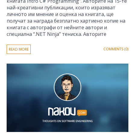
книгата Intro C# Programming”. Авторите на 15-те
най-креативни публикации, които изразяват
личното им мнение и оценка на книгата, ще
получат за награда безплатно хартиено копие на
книгата с автографи от нейните автори и
специална “.NET Ninja” тениска. Авторите
COMMENTS (0)
READ MORE