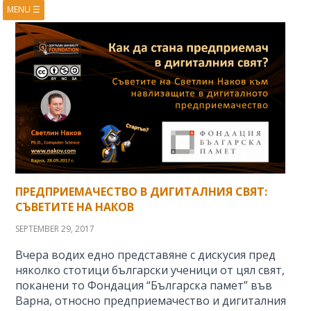
MENU
☰
HOME
ABOUT
BOOKS
COURSES
VIDEOS
PRESENTATIONS
RESEARCH
PUBLICATIONS
CONTACTS
RSS FEED
ПРЕДПРИЕМАЧЕСТВО В ДИГИТАЛНИЯ СВЯТ:
СЪВЕТИТЕ НА НАКОВ
SEPTEMBER 29, 2017
Вчера водих едно представяне с дискусия пред
няколко стотици български ученици от цял свят,
поканени то Фондация “Българска памет” във
Варна, относно предприемачество и дигиталния