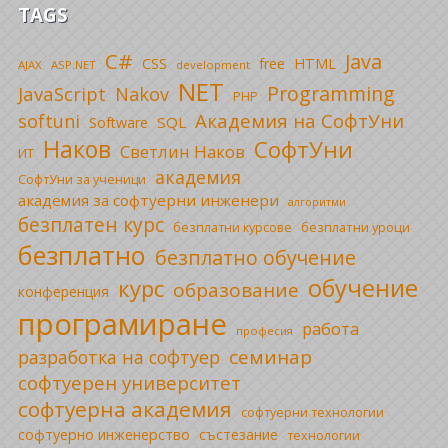
TAGS
C#
Java
CSS
free
HTML
AJAX
ASP.NET
development
NET
Programming
JavaScript
Nakov
PHP
Академия на СофтУни
softuni
SQL
Software
Наков
СофтУни
Светлин Наков
ИТ
академия
СофтУни за ученици
академия за софтуерни инженери
алгоритми
безплатен курс
безплатни уроци
безплатни курсове
безплатно
безплатно обучение
обучение
курс
образование
конференция
програмиране
работа
професия
семинар
разработка на софтуер
софтуерен университет
софтуерна академия
софтуерни технологии
софтуерно инженерство
състезание
технологии