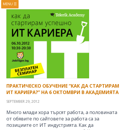
MENU
☰
HOME
ABOUT
BOOKS
COURSES
VIDEOS
PRESENTATIONS
RESEARCH
PUBLICATIONS
CONTACTS
RSS FEED
ПРАКТИЧЕСКО ОБУЧЕНИЕ “КАК ДА СТАРТИРАМ
ИТ КАРИЕРА?” НА 6 ОКТОМВРИ В АКАДЕМИЯТА
SEPTEMBER 29, 2012
Много млади хора търсят работа, а половината
от обявите по сайтовете за работа са за
позициите от ИТ индустрията. Как да