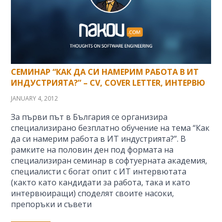
СЕМИНАР “КАК ДА СИ НАМЕРИМ РАБОТА В ИТ
ИНДУСТРИЯТА?” – CV, COVER LETTER, ИНТЕРВЮ
JANUARY 4, 2012
За първи път в България се организира
специализирано безплатно обучение на тема “Как
да си намерим работа в ИТ индустрията?”. В
рамките на половин ден под формата на
специализиран семинар в софтуерната академия,
специалисти с богат опит с ИТ интервютата
(както като кандидати за работа, така и като
интервюиращи) споделят своите насоки,
препоръки и съвети