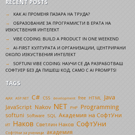
RECENT POSTS
КАК AI ПРОМЕНЯ ПАЗАРА НА ТРУДА?
ОБРАЗОВАНИЕ ЗА ПРОГРАМИСТИ В ЕРАТА НА
ИЗКУСТВЕНИЯ ИНТЕЛЕКТ
VIBE CODING: BUILD A PRODUCT IN ONE WEEKEND
AI-FIRST КУЛТУРАТА И ОРГАНИЗАЦИИ, ЦЕНТРИРАНИ
ОКОЛО ИЗКУСТВЕНИЯ ИНТЕЛЕКТ
SOFTUNI VIBE CODING: НАУЧИ СЕ ДА РАЗРАБОТВАШ
СОФТУЕР БЕЗ ДА ПИШЕШ КОД, САМО С AI PROMPTS!
TAGS
C#
Java
CSS
free
HTML
AJAX
ASP.NET
development
NET
Programming
JavaScript
Nakov
PHP
Академия на СофтУни
softuni
SQL
Software
Наков
СофтУни
Светлин Наков
ИТ
академия
СофтУни за ученици