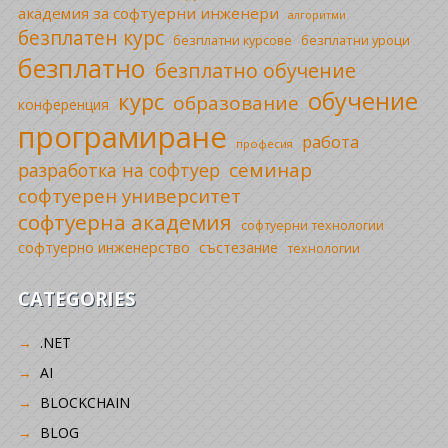
академия за софтуерни инженери
алгоритми
безплатен курс
безплатни уроци
безплатни курсове
безплатно
безплатно обучение
обучение
курс
образование
конференция
програмиране
работа
професия
семинар
разработка на софтуер
софтуерен университет
софтуерна академия
софтуерни технологии
софтуерно инженерство
състезание
технологии
CATEGORIES
.NET
AI
BLOCKCHAIN
BLOG