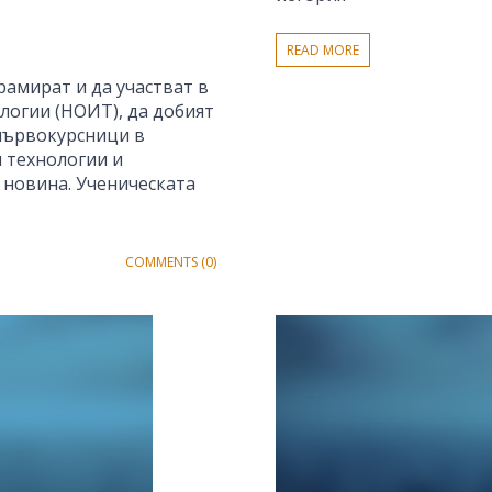
READ MORE
рамират и да участват в
огии (НОИТ), да добият
 първокурсници в
 технологии и
 новина. Ученическата
COMMENTS (0)