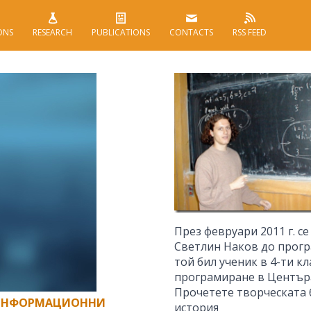
ONS
RESEARCH
PUBLICATIONS
CONTACTS
RSS FEED
През февруари 2011 г. с
Светлин Наков до програ
той бил ученик в 4-ти к
програмиране в Центъра
Прочетете творческата 
 ИНФОРМАЦИОННИ
история