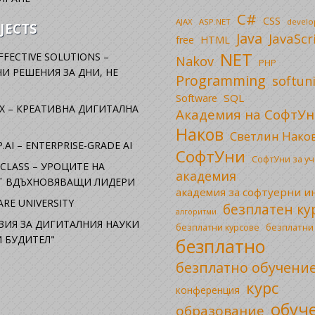
C#
CSS
AJAX
ASP.NET
devel
JECTS
Java
JavaScr
free
HTML
NET
FFECTIVE SOLUTIONS –
Nakov
PHP
И РЕШЕНИЯ ЗА ДНИ, НЕ
Programming
softun
SQL
Software
X – КРЕАТИВНА ДИГИТАЛНА
Академия на СофтУн
Наков
Светлин Нако
.AI – ENTERPRISE-GRADE AI
СофтУни
СофтУни за у
CLASS – УРОЦИТЕ НА
академия
ОТ ВДЪХНОВЯВАЩИ ЛИДЕРИ
академия за софтуерни 
RE UNIVERSITY
безплатен ку
алгоритми
ЗИЯ ЗА ДИГИТАЛНИЯ НАУКИ
безплатни
безплатни курсове
 БУДИТЕЛ"
безплатно
безплатно обучени
курс
конференция
обуч
образование