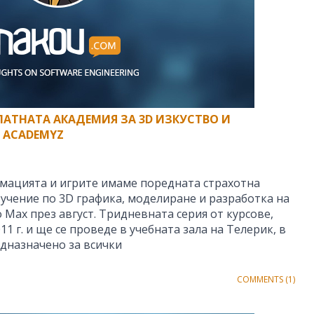
ЛАТНАТА АКАДЕМИЯ ЗА 3D ИЗКУСТВО И
– ACADEMYZ
имацията и игрите имаме поредната страхотна
бучение по 3D графика, моделиране и разработка на
o Max през август. Тридневната серия от курсове,
11 г. и ще се проведе в учебната зала на Телерик, в
едназначено за всички
COMMENTS (1)