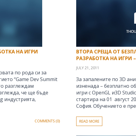
БОТКА НА ИГРИ
ВТОРА СРЕЩА ОТ БЕЗП
РАЗРАБОТКА НА ИГРИ 
JULY 21, 2011
рвата по рода си за
тието “Game Dev Summit
За запалените по 3D ан
ато разглеждам
изненада – безплатно о
зглежда, че ще бъде
игри с OpenGL и3D Studi
g индустрията,
стартира на 01 август 20
София. Обучението е пр
COMMENTS (0)
READ MORE