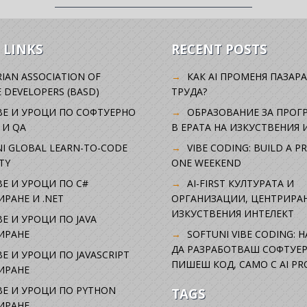
 LINKS
RECENT POSTS
IAN ASSOCIATION OF
КАК AI ПРОМЕНЯ ПАЗАРА
 DEVELOPERS (BASD)
ТРУДА?
ВЕ И УРОЦИ ПО СОФТУЕРНО
ОБРАЗОВАНИЕ ЗА ПРОГ
 И QA
В ЕРАТА НА ИЗКУСТВЕНИЯ 
I GLOBAL LEARN-TO-CODE
VIBE CODING: BUILD A P
TY
ONE WEEKEND
Е И УРОЦИ ПО C#
AI-FIRST КУЛТУРАТА И
РАНЕ И .NET
ОРГАНИЗАЦИИ, ЦЕНТРИРА
ИЗКУСТВЕНИЯ ИНТЕЛЕКТ
Е И УРОЦИ ПО JAVA
ИРАНЕ
SOFTUNI VIBE CODING: 
ДА РАЗРАБОТВАШ СОФТУЕР
Е И УРОЦИ ПО JAVASCRIPT
ПИШЕШ КОД, САМО С AI PR
ИРАНЕ
Е И УРОЦИ ПО PYTHON
TAGS
ИРАНЕ