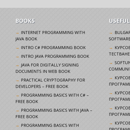
BOOKS
USEFUL
INTERNET PROGRAMMING WITH
BULGAR
JAVA BOOK
SOFTWARE
INTRO C# PROGRAMMING BOOK
KУРСО
ТЕСТВАНЕ
INTRO JAVA PROGRAMMING BOOK
SOFTUN
JAVA FOR DIGITALLY SIGNING
COMMUNI
DOCUMENTS IN WEB BOOK
КУРСОВ
PRACTICAL CRYPTOGRAPHY FOR
ПРОГРАМИ
DEVELOPERS – FREE BOOK
КУРСОВ
PROGRAMMING BASICS WITH C# –
ПРОГРАМ
FREE BOOK
КУРСОВ
PROGRAMMING BASICS WITH JAVA –
ПРОГРАМ
FREE BOOK
КУРСОВ
PROGRAMMING BASICS WITH
ПРОГРАМ