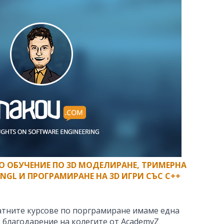
 ОБУЧЕНИЕ ПО 3D МОДЕЛИРАНЕ, ТРИМЕРНА
ENGL И ПРОГРАМИРАНЕ НА 3D ИГРИ СЪС C++
атните курсове по порграмиране имаме една
: благодарение на колегите от AcademyZ