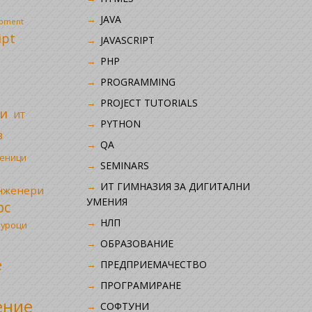
JAVA
opment
ipt
JAVASCRIPT
PHP
i
PROGRAMMING
PROJECT TUTORIALS
и
ИТ
PYTHON
в
QA
ченици
SEMINARS
ИТ ГИМНАЗИЯ ЗА ДИГИТАЛНИ
инженери
УМЕНИЯ
рс
НЛП
 уроци
ОБРАЗОВАНИЕ
е
ПРЕДПРИЕМАЧЕСТВО
ПРОГРАМИРАНЕ
ение
СОФТУНИ