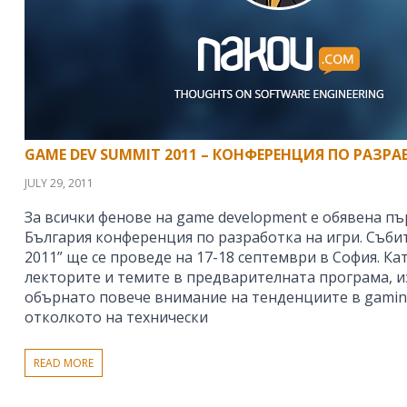
GAME DEV SUMMIT 2011 – КОНФЕРЕНЦИЯ ПО РАЗРА
JULY 29, 2011
За всички фенове на game development е обявена пъ
България конференция по разработка на игри. Съби
2011” ще се проведе на 17-18 септември в София. К
лекторите и темите в предварителната програма, и
обърнато повече внимание на тенденциите в gamin
отколкото на технически
READ MORE