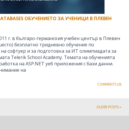
 DATABASES ОБУЧЕНИЕТО ЗА УЧЕНИЦИ В ПЛЕВЕН
011 г. в българо-германския учебен център в Плевен
шесто) безплатно тридневно обучение по
 на софтуер и за подготовка за ИТ олимпиадата за
мата Telerik School Academy. Темата на обученията
аботка на ASP.NET уеб приложения с бази данни.
нимание на
COMMENTS (0)
OLDER POSTS »