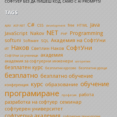
СОФТУЕР БЕЗ ДА ПИШЕШ КОД, САМО С AI PROMPTS!
TAGS
C#
Java
CSS
free
HTML
AJAX
ASP.NET
development
NET
Programming
JavaScript
Nakov
PHP
Академия на СофтУни
softuni
SQL
Software
Наков
СофтУни
Светлин Наков
ИТ
академия
СофтУни за ученици
академия за софтуерни инженери
алгоритми
безплатен курс
безплатни уроци
безплатни курсове
безплатно
безплатно обучение
обучение
курс
образование
конференция
програмиране
работа
професия
семинар
разработка на софтуер
софтуерен университет
софтуерна академия
софтуерни технологии