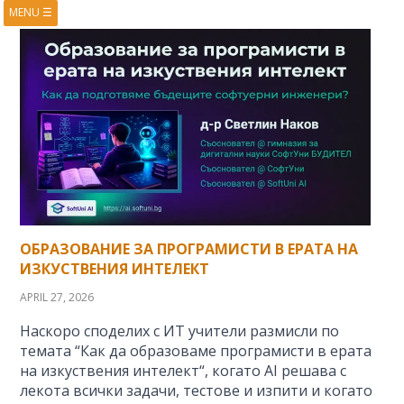
MENU
☰
HOME
ABOUT
BOOKS
COURSES
VIDEOS
PRESENTATIONS
RESEARCH
PUBLICATIONS
CONTACTS
RSS FEED
ОБРАЗОВАНИЕ ЗА ПРОГРАМИСТИ В ЕРАТА НА
ИЗКУСТВЕНИЯ ИНТЕЛЕКТ
APRIL 27, 2026
Наскоро споделих с ИТ учители размисли по
темата “Как да образоваме програмисти в ерата
на изкуствения интелект“, когато AI решава с
лекота всички задачи, тестове и изпити и когато