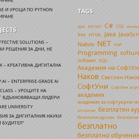
ИРАНЕ
Е И УРОЦИ ПО PYTHON
TAGS
ИРАНЕ
C#
CSS
AJAX
ASP.NET
devel
JECTS
Java
JavaScr
free
HTML
NET
FFECTIVE SOLUTIONS –
Nakov
PHP
И РЕШЕНИЯ ЗА ДНИ, НЕ
Programming
softun
SQL
Software
X – КРЕАТИВНА ДИГИТАЛНА
Академия на СофтУн
Наков
Светлин Нако
.AI – ENTERPRISE-GRADE AI
СофтУни
СофтУни за у
CLASS – УРОЦИТЕ НА
академия
ОТ ВДЪХНОВЯВАЩИ ЛИДЕРИ
академия за софтуерни 
RE UNIVERSITY
безплатен ку
алгоритми
ЗИЯ ЗА ДИГИТАЛНИЯ НАУКИ
безплатни
безплатни курсове
 БУДИТЕЛ"
безплатно
безплатно обучени