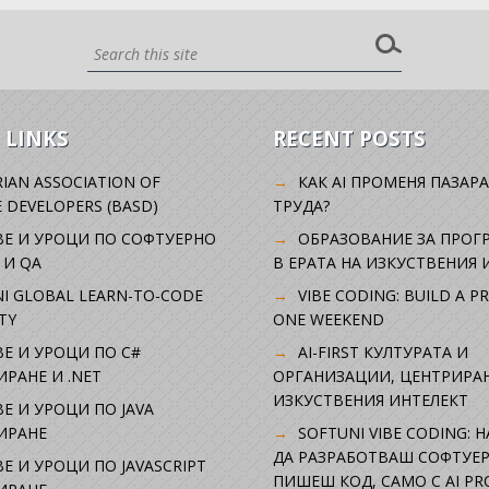
 LINKS
RECENT POSTS
IAN ASSOCIATION OF
КАК AI ПРОМЕНЯ ПАЗАРА
 DEVELOPERS (BASD)
ТРУДА?
ВЕ И УРОЦИ ПО СОФТУЕРНО
ОБРАЗОВАНИЕ ЗА ПРОГ
 И QA
В ЕРАТА НА ИЗКУСТВЕНИЯ 
I GLOBAL LEARN-TO-CODE
VIBE CODING: BUILD A P
TY
ONE WEEKEND
Е И УРОЦИ ПО C#
AI-FIRST КУЛТУРАТА И
РАНЕ И .NET
ОРГАНИЗАЦИИ, ЦЕНТРИРА
ИЗКУСТВЕНИЯ ИНТЕЛЕКТ
Е И УРОЦИ ПО JAVA
ИРАНЕ
SOFTUNI VIBE CODING: 
ДА РАЗРАБОТВАШ СОФТУЕР
Е И УРОЦИ ПО JAVASCRIPT
ПИШЕШ КОД, САМО С AI PR