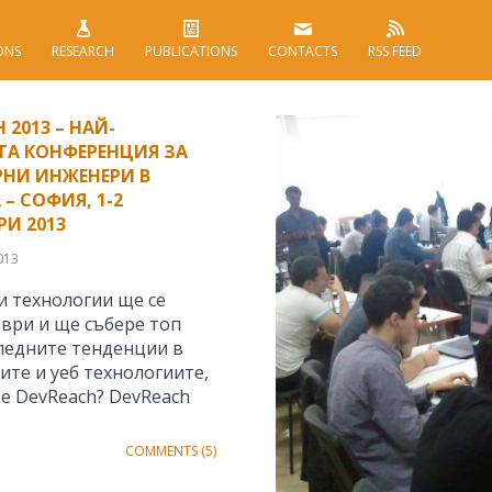
ONS
RESEARCH
PUBLICATIONS
CONTACTS
RSS FEED
 2013 – НАЙ-
А КОНФЕРЕНЦИЯ ЗА
НИ ИНЖЕНЕРИ В
– СОФИЯ, 1-2
И 2013
013
и технологии ще се
мври и ще събере топ
следните тенденции в
ите и уеб технологиите,
 е DevReach? DevReach
COMMENTS (5)