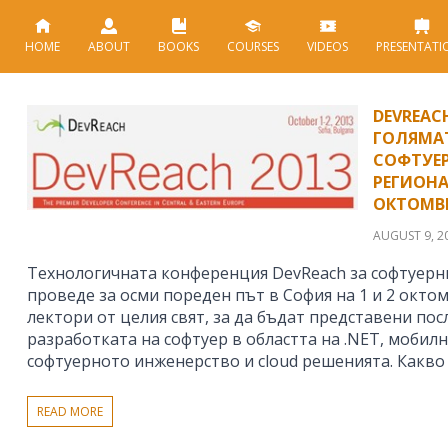
HOME
ABOUT
BOOKS
COURSES
VIDEOS
PRESENTATI
DEVREACH
ГОЛЯМАТ
СОФТУЕР
РЕГИОНА 
ОКТОМВР
AUGUST 9, 2
Технологичната конференция DevReach за софтуерн
проведе за осми пореден път в София на 1 и 2 окто
лектори от целия свят, за да бъдат представени по
разработката на софтуер в областта на .NET, мобилн
софтуерното инженерство и cloud решенията. Какво
READ MORE