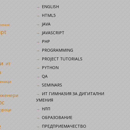
ENGLISH
HTML5
JAVA
opment
ipt
JAVASCRIPT
PHP
i
PROGRAMMING
PROJECT TUTORIALS
и
ИТ
PYTHON
в
QA
ченици
SEMINARS
ИТ ГИМНАЗИЯ ЗА ДИГИТАЛНИ
инженери
УМЕНИЯ
рс
НЛП
 уроци
ОБРАЗОВАНИЕ
е
ПРЕДПРИЕМАЧЕСТВО