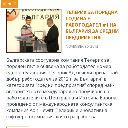
MENU
☰
HOME
ABOUT
ТЕЛЕРИК ЗА ПОРЕДНА
ГОДИНА Е
BOOKS
COURSES
РАБОТОДАТЕЛ #1 НА
VIDEOS
PRESENTATIONS
БЪЛГАРИЯ ЗА СРЕДНИ
ПРЕДПРИЯТИЯ!
RESEARCH
PUBLICATIONS
CONTACTS
RSS FEED
NOVEMBER 30, 2012
Българската софтуерна компания Телерик за
пореден път е обявена за работодател номер
едно на България. Телерик АД печели приза “най-
добър работодател за 2012 г. за България” в
категорията “средни предприятия” според най-
авторитетното международно проучване на
работодателите в Централна и Източна Европа,
проведено от международната консултантска
компания Aon Hewitt. Телерик е иновативна
софтуерна компания, която разработва