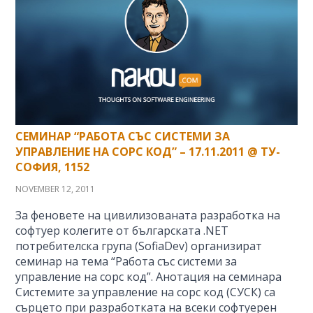
СЕМИНАР “РАБОТА СЪС СИСТЕМИ ЗА
УПРАВЛЕНИЕ НА СОРС КОД” – 17.11.2011 @ ТУ-
СОФИЯ, 1152
NOVEMBER 12, 2011
За феновете на цивилизованата разработка на
софтуер колегите от българската .NET
потребителска група (SofiaDev) организират
семинар на тема “Работа със системи за
управление на сорс код”. Анотация на семинара
Системите за управление на сорс код (СУСК) са
сърцето при разработката на всеки софтуерен