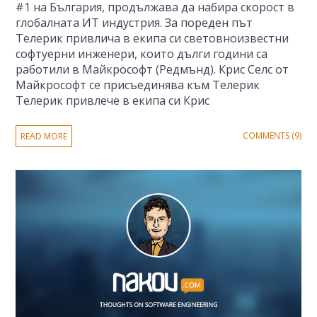
#1 на България, продължава да набира скорост в
глобалната ИТ индустрия. За пореден път
Телерик привлича в екипа си световноизвестни
софтуерни инженери, които дълги години са
работили в Майкрософт (Редмънд). Крис Селс от
Майкрософт се присъединява към Телерик
Телерик привлече в екипа си Крис
COMMENTS (9)
READ MORE