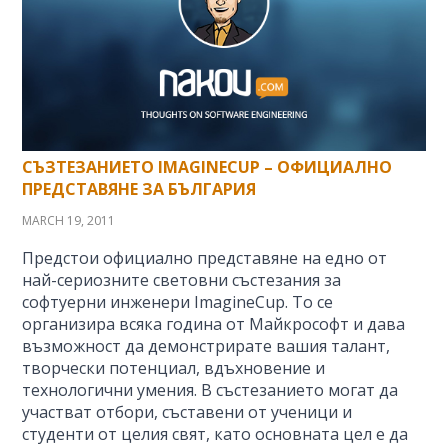
СЪЗТЕЗАНИЕТО IMAGINECUP – ОФИЦИАЛНО
ПРЕДСТАВЯНЕ ЗА БЪЛГАРИЯ
MARCH 19, 2011
Предстои официално представяне на едно от
най-сериозните световни състезания за
софтуерни инженери ImagineCup. То се
организира всяка година от Майкрософт и дава
възможност да демонстрирате вашия талант,
творчески потенциал, вдъхновение и
технологични умения. В състезанието могат да
участват отбори, съставени от ученици и
студенти от целия свят, като основната цел е да