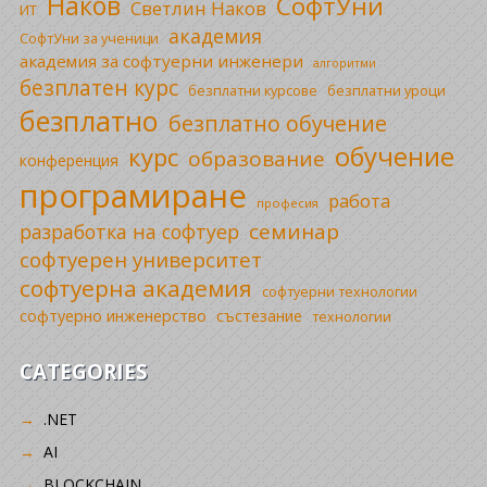
Наков
СофтУни
Светлин Наков
ИТ
академия
СофтУни за ученици
академия за софтуерни инженери
алгоритми
безплатен курс
безплатни уроци
безплатни курсове
безплатно
безплатно обучение
обучение
курс
образование
конференция
програмиране
работа
професия
семинар
разработка на софтуер
софтуерен университет
софтуерна академия
софтуерни технологии
софтуерно инженерство
състезание
технологии
CATEGORIES
.NET
AI
BLOCKCHAIN