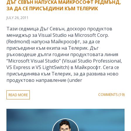
ДЪГ СЕВЪН НАПУСКА МАЙКРОСОФТ РЕДМЪНД,
ЗА ДА СЕ ПРИСЪЕДИНИ КЪМ ТЕЛЕРИК
JULY 26, 2011
Тази седмица Дъг Севън, доскоро продуктов
мениджър за Visual Studio на Microsoft Corp.
(Redmond) напусна Майкрософт, за да се
присъедини към екипа на Телерик. Дъг
ръководеше дълги години продуктовата линия
“Microsoft Visual Studio” (Visual Studio Professional,
VS Express и VS LightSwitch) в Майкросфт. Сега се
присъединява към Телерик, за да развива ново
продуктово направление (under
COMMENTS (19)
READ MORE