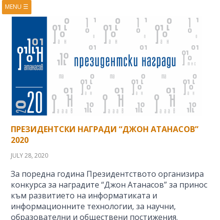
MENU
☰
HOME
ABOUT
BOOKS
COURSES
VIDEOS
PRESENTATIONS
RESEARCH
PUBLICATIONS
CONTACTS
RSS FEED
ПРЕЗИДЕНТСКИ НАГРАДИ “ДЖОН АТАНАСОВ”
2020
JULY 28, 2020
За поредна година Президентството организира
конкурса за наградите “Джон Атанасов” за принос
към развитието на информатиката и
информационните технологии, за научни,
образователни и обществени постижения.