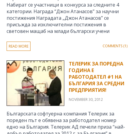
Набират се участници в конкурса за следните 4
категории. Награда “Джон Атанасов” за научни
постижения Наградата „Джон Атанасов” се
присъжда за изключителни постижения в
световен мащаб на млади български учени
COMMENTS (1)
READ MORE
ТЕЛЕРИК ЗА ПОРЕДНА
ГОДИНА Е
РАБОТОДАТЕЛ #1 НА
БЪЛГАРИЯ ЗА СРЕДНИ
ПРЕДПРИЯТИЯ!
NOVEMBER 30, 2012
Българската софтуерна компания Телерик за
пореден път е обявена за работодател номер
едно на България. Телерик АД печели приза “най-
добър работодател за 2012 г. за България” в