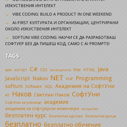
ИЗКУСТВЕНИЯ ИНТЕЛЕКТ
VIBE CODING: BUILD A PRODUCT IN ONE WEEKEND
AI-FIRST КУЛТУРАТА И ОРГАНИЗАЦИИ, ЦЕНТРИРАНИ
ОКОЛО ИЗКУСТВЕНИЯ ИНТЕЛЕКТ
SOFTUNI VIBE CODING: НАУЧИ СЕ ДА РАЗРАБОТВАШ
СОФТУЕР БЕЗ ДА ПИШЕШ КОД, САМО С AI PROMPTS!
TAGS
C#
Java
CSS
free
HTML
AJAX
ASP.NET
development
NET
Programming
JavaScript
Nakov
PHP
Академия на СофтУни
softuni
SQL
Software
Наков
СофтУни
Светлин Наков
ИТ
академия
СофтУни за ученици
академия за софтуерни инженери
алгоритми
безплатен курс
безплатни уроци
безплатни курсове
безплатно
безплатно обучение