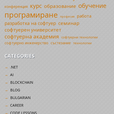
обучение
курс
образование
конференция
програмиране
работа
професия
семинар
разработка на софтуер
софтуерен университет
софтуерна академия
софтуерни технологии
софтуерно инженерство
състезание
технологии
CATEGORIES
.NET
AI
BLOCKCHAIN
BLOG
BULGARIAN
CAREER
CODE LESSONS