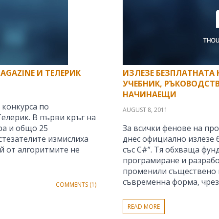
AGAZINE И ТЕЛЕРИК
ИЗЛЕЗЕ БЕЗПЛАТНАТА 
УЧЕБНИК, РЪКОВОДСТ
НАЧИНАЕЩИ
 конкурса по
AUGUST 8, 2011
Телерик. В първи кръг на
ра и общо 25
За всички фенове на пр
ъстезателите измислиха
днес официално излезе 
й от алгоритмите не
със C#”. Тя обхваща фу
програмиране и разрабо
променили съществено п
съвременна форма, чрез 
COMMENTS (1)
READ MORE