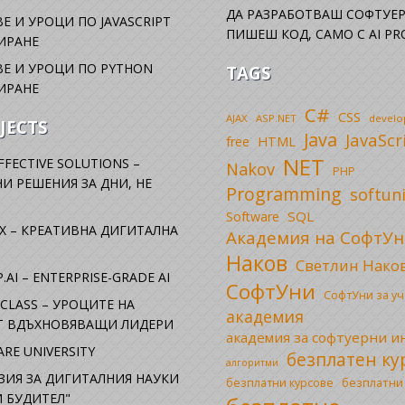
ДА РАЗРАБОТВАШ СОФТУЕР
Е И УРОЦИ ПО JAVASCRIPT
ПИШЕШ КОД, САМО С AI PR
ИРАНЕ
Е И УРОЦИ ПО PYTHON
TAGS
ИРАНЕ
C#
CSS
AJAX
ASP.NET
devel
JECTS
Java
JavaScr
free
HTML
NET
FFECTIVE SOLUTIONS –
Nakov
PHP
И РЕШЕНИЯ ЗА ДНИ, НЕ
Programming
softun
SQL
Software
X – КРЕАТИВНА ДИГИТАЛНА
Академия на СофтУн
Наков
Светлин Нако
.AI – ENTERPRISE-GRADE AI
СофтУни
СофтУни за у
CLASS – УРОЦИТЕ НА
академия
ОТ ВДЪХНОВЯВАЩИ ЛИДЕРИ
академия за софтуерни 
RE UNIVERSITY
безплатен ку
алгоритми
ЗИЯ ЗА ДИГИТАЛНИЯ НАУКИ
безплатни
безплатни курсове
 БУДИТЕЛ"