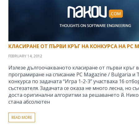
КЛАСИРАНЕ ОТ ПЪРВИ КРЪГ НА КОНКУРСА НА PC M
FEBRUARY 14, 2012
Излезе дългоочакваното класиране от първи кръг в
програмиране на списание PC Magazine / Bulgaria и 
конкурса по задачата “Игра 1-2-3” участваха 16 отбо
състезателя. Задачата се оказа не много лесна, но с
доста оригинални алгоритми за решаването й. Нико
стана абсолютен
READ MORE