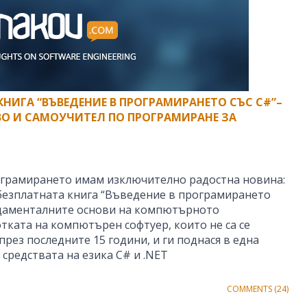
КНИГА “ВЪВЕДЕНИЕ В ПРОГРАМИРАНЕТО СЪС C#”–
ВО И САМОУЧИТЕЛ ПО ПРОГРАМИРАНЕ ЗА
ограмирането имам изключително радостна новина:
безплатната книга “Въведение в програмирането
ндаменталните основи на компютърното
тката на компютърен софтуер, които не са се
рез последните 15 години, и ги поднася в една
средствата на езика C# и .NET
COMMENTS (24)