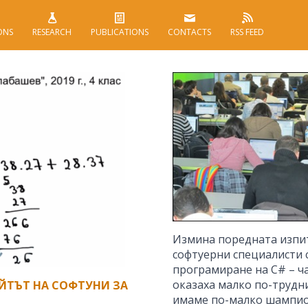
ONS
RESEARCH
PUBLICATIONS
CONTACTS
RSS FEED
Измина поредната изпит
софтуерни специалисти с
програмиране на C# – час
оказаха малко по-трудн
ЙТЪТ НА СОФТУНИ ЗА
имаме по-малко шампион