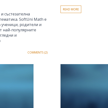
READ MORE
 и състезателна
ематика. SoftUni Math е
 ученици, родители и
от най-популярните
агледни и
а
COMMENTS (2)