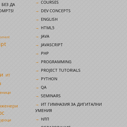
COURSES
 БЕЗ ДА
OMPTS!
DEV CONCEPTS
ENGLISH
HTML5
JAVA
opment
ipt
JAVASCRIPT
PHP
i
PROGRAMMING
PROJECT TUTORIALS
и
ИТ
PYTHON
в
QA
ченици
SEMINARS
ИТ ГИМНАЗИЯ ЗА ДИГИТАЛНИ
инженери
УМЕНИЯ
рс
НЛП
 уроци