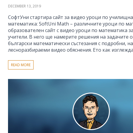
DECEMBER 13, 2019
СофтУни стартира сайт за видео уроци по училищна
математика: SoftUni Math – различните уроци по мат
образователен сайт с видео уроци по математика за
учители. В него ще намерите решения на задачите 
български математически състезания с подробни, н
лесноразбираеми видео обяснения. Ето как изглежд
READ MORE