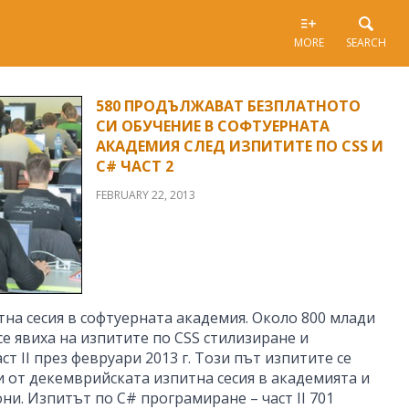
MORE
SEARCH
580 ПРОДЪЛЖАВАТ БЕЗПЛАТНОТО
СИ ОБУЧЕНИЕ В СОФТУЕРНАТА
АКАДЕМИЯ СЛЕД ИЗПИТИТЕ ПО CSS И
C# ЧАСТ 2
FEBRUARY 22, 2013
на сесия в софтуерната академия. Около 800 млади
е явиха на изпитите по CSS стилизиране и
т II през февруари 2013 г. Този път изпитите се
и от декемврийската изпитна сесия в академията и
и. Изпитът по C# програмиране – част II 701