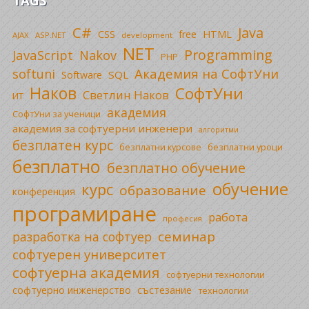
TAGS
C#
Java
CSS
free
HTML
AJAX
ASP.NET
development
NET
Programming
JavaScript
Nakov
PHP
Академия на СофтУни
softuni
SQL
Software
Наков
СофтУни
Светлин Наков
ИТ
академия
СофтУни за ученици
академия за софтуерни инженери
алгоритми
безплатен курс
безплатни уроци
безплатни курсове
безплатно
безплатно обучение
обучение
курс
образование
конференция
програмиране
работа
професия
семинар
разработка на софтуер
софтуерен университет
софтуерна академия
софтуерни технологии
софтуерно инженерство
състезание
технологии