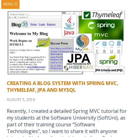
MENU
☰
HOME
ABOUT
BOOKS
COURSES
VIDEOS
PRESENTATIONS
RESEARCH
PUBLICATIONS
CONTACTS
RSS FEED
CREATING A BLOG SYSTEM WITH SPRING MVC,
THYMELEAF, JPA AND MYSQL
AUGUST 5, 2016
Recently, I created a detailed Spring MVC tutorial for
my students at the Software University (SoftUni), as
part of their training course “Software
Technologies”, so I want to share it with anyone