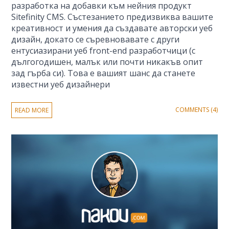
разработка на добавки към нейния продукт
Sitefinity CMS. Състезанието предизвиква вашите
креативност и умения да създавате авторски уеб
дизайн, докато се съревновавате с други
ентусиазирани уеб front-end разработчици (с
дългогодишен, малък или почти никакъв опит
зад гърба си). Това е вашият шанс да станете
известни уеб дизайнери
COMMENTS (4)
READ MORE