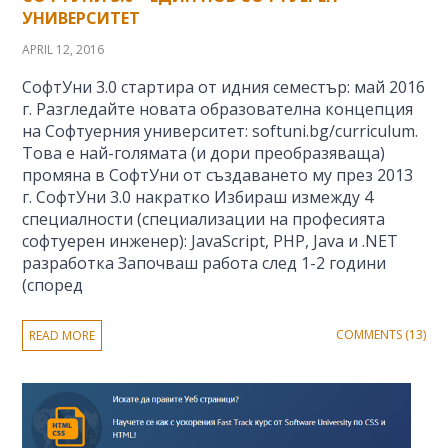
УНИВЕРСИТЕТ
APRIL 12, 2016
СофтУни 3.0 стартира от идния семестър: май 2016
г. Разгледайте новата образователна концепция
на Софтуерния университет: softuni.bg/curriculum.
Това е най-голямата (и дори преобразяваща)
промяна в СофтУни от създаването му през 2013
г. СофтУни 3.0 накратко Избираш измежду 4
специалности (специализации на професията
софтуерен инженер): JavaScript, PHP, Java и .NET
разработка Започваш работа след 1-2 години
(според
COMMENTS (13)
READ MORE