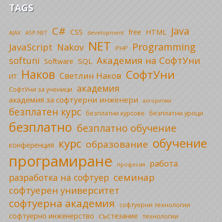
TAGS
C#
Java
CSS
free
HTML
AJAX
ASP.NET
development
NET
Programming
JavaScript
Nakov
PHP
Академия на СофтУни
softuni
SQL
Software
Наков
СофтУни
Светлин Наков
ИТ
академия
СофтУни за ученици
академия за софтуерни инженери
алгоритми
безплатен курс
безплатни уроци
безплатни курсове
безплатно
безплатно обучение
обучение
курс
образование
конференция
програмиране
работа
професия
семинар
разработка на софтуер
софтуерен университет
софтуерна академия
софтуерни технологии
софтуерно инженерство
състезание
технологии