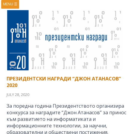
MENU
☰
HOME
ABOUT
BOOKS
COURSES
VIDEOS
PRESENTATIONS
RESEARCH
PUBLICATIONS
CONTACTS
RSS FEED
ПРЕЗИДЕНТСКИ НАГРАДИ “ДЖОН АТАНАСОВ”
2020
JULY 28, 2020
За поредна година Президентството организира
конкурса за наградите “Джон Атанасов” за принос
към развитието на информатиката и
информационните технологии, за научни,
образователни и обществени постижения.