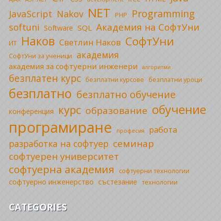
NET
Programming
JavaScript
Nakov
PHP
Академия на СофтУни
softuni
SQL
Software
Наков
СофтУни
Светлин Наков
ИТ
академия
СофтУни за ученици
академия за софтуерни инженери
алгоритми
безплатен курс
безплатни уроци
безплатни курсове
безплатно
безплатно обучение
обучение
курс
образование
конференция
програмиране
работа
професия
семинар
разработка на софтуер
софтуерен университет
софтуерна академия
софтуерни технологии
софтуерно инженерство
състезание
технологии
CATEGORIES