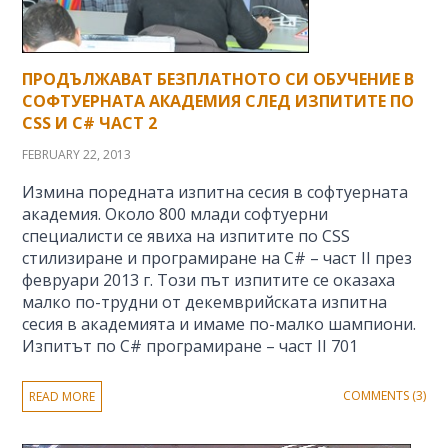
ПРОДЪЛЖАВАТ БЕЗПЛАТНОТО СИ ОБУЧЕНИЕ В
СОФТУЕРНАТА АКАДЕМИЯ СЛЕД ИЗПИТИТЕ ПО
CSS И C# ЧАСТ 2
FEBRUARY 22, 2013
Измина поредната изпитна сесия в софтуерната
академия. Около 800 млади софтуерни
специалисти се явиха на изпитите по CSS
стилизиране и програмиране на C# – част II през
февруари 2013 г. Този път изпитите се оказаха
малко по-трудни от декемврийската изпитна
сесия в академията и имаме по-малко шампиони.
Изпитът по C# програмиране – част II 701
COMMENTS (3)
READ MORE