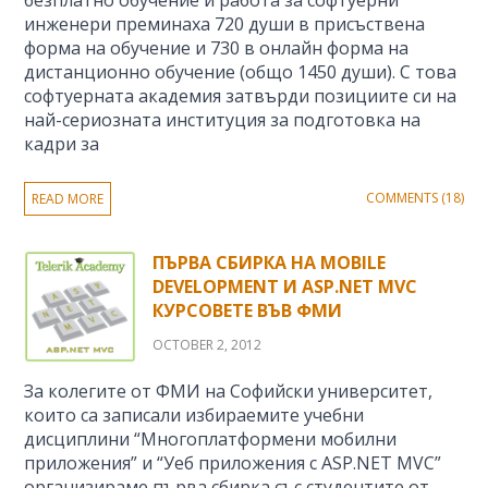
безплатно обучение и работа за софтуерни
инженери преминаха 720 души в присъствена
форма на обучение и 730 в онлайн форма на
дистанционно обучение (общо 1450 души). С това
софтуерната академия затвърди позициите си на
най-сериозната институция за подготовка на
кадри за
COMMENTS (18)
READ MORE
ПЪРВА СБИРКА НА MOBILE
DEVELOPMENT И ASP.NET MVC
КУРСОВЕТЕ ВЪВ ФМИ
OCTOBER 2, 2012
За колегите от ФМИ на Софийски университет,
които са записали избираемите учебни
дисциплини “Многоплатформени мобилни
приложения” и “Уеб приложения с ASP.NET MVC”
организираме първа сбирка със студентите от