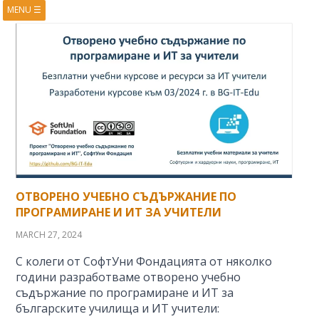
MENU
☰
HOME
ABOUT
BOOKS
COURSES
VIDEOS
PRESENTATIONS
RESEARCH
PUBLICATIONS
CONTACTS
RSS FEED
ОТВОРЕНО УЧЕБНО СЪДЪРЖАНИЕ ПО
ПРОГРАМИРАНЕ И ИТ ЗА УЧИТЕЛИ
MARCH 27, 2024
С колеги от СофтУни Фондацията от няколко
години разработваме отворено учебно
съдържание по програмиране и ИТ за
българските училища и ИТ учители: